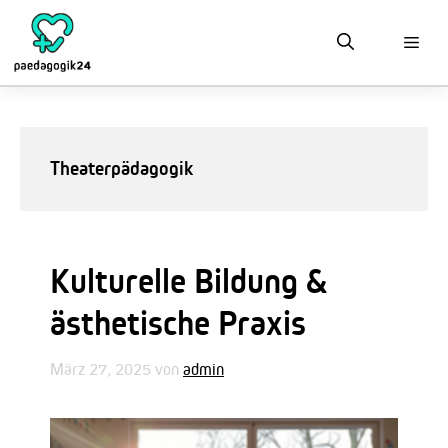
Zum
Inhalt
springen
Theaterpädagogik
Kulturelle Bildung &
ästhetische Praxis
März 27, 2025
von
admin