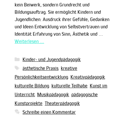
kein Beiwerk, sondern Grundrecht und
Bildungsauftrag. Sie ermöglicht Kindern und
Jugendlichen: Ausdruck ihrer Gefühle, Gedanken
und Ideen Entwicklung von Selbstvertrauen und
Identität Erfahrung von Sinn, Ästhetik und …
Weiterlesen …
Kategorien
Kinder- und Jugendpädagogik
Schlagwörter
ästhetische Praxis
,
kreative
Persönlichkeitsentwicklung
,
Kreativpädagogik
,
kulturelle Bildung
,
kulturelle Teilhabe
,
Kunst im
Unterricht
,
Musikpädagogik
,
pädagogische
Kunstprojekte
,
Theaterpädagogik
Schreibe einen Kommentar