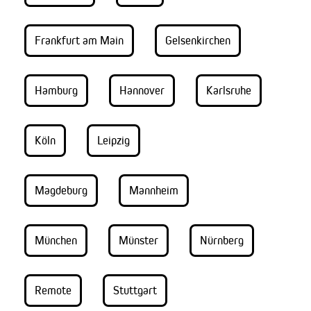
Frankfurt am Main
Gelsenkirchen
Hamburg
Hannover
Karlsruhe
Köln
Leipzig
Magdeburg
Mannheim
München
Münster
Nürnberg
Remote
Stuttgart