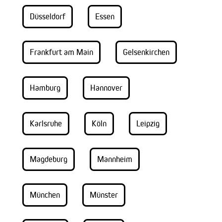
Düsseldorf
Essen
Frankfurt am Main
Gelsenkirchen
Hamburg
Hannover
Karlsruhe
Köln
Leipzig
Magdeburg
Mannheim
München
Münster