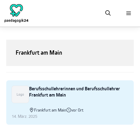
Zum
Inhalt
springen
Frankfurt am Main
Berufsschullehrerinnen und Berufsschullehrer
Frankfurt am Main
Logo
Frankfurt am Main
vor Ort
14. März. 2025