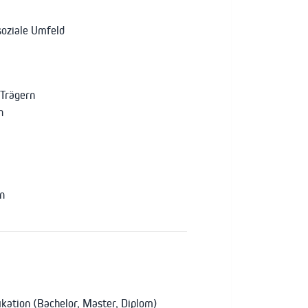
soziale Umfeld
 Trägern
n
n
ikation (Bachelor, Master, Diplom)