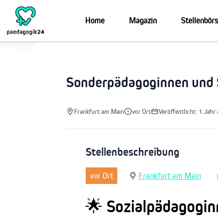
Zum
Inhalt
Home
Magazin
Stellenbör
springen
Sonderpädagoginnen und 
Frankfurt am Main
vor Ort
Veröffentlicht: 1 Jahr
Stellenbeschreibung
vor Ort
Frankfurt am Main
🌟 Sozialpädagogin