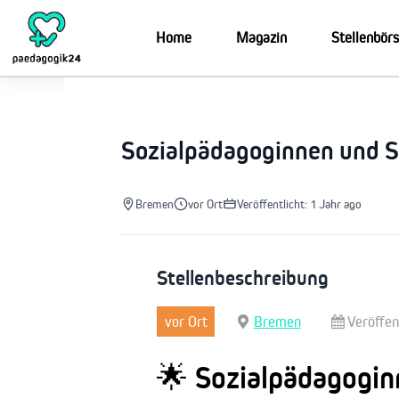
Zum
Inhalt
Home
Magazin
Stellenbör
springen
Sozialpädagoginnen und 
Bremen
vor Ort
Veröffentlicht: 1 Jahr ago
Stellenbeschreibung
vor Ort
Bremen
Veröffen
🌟 Sozialpädagogi