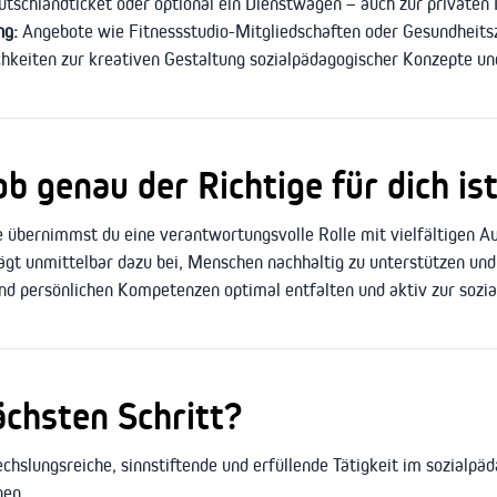
utschlandticket oder optional ein Dienstwagen – auch zur privaten
ng:
Angebote wie Fitnessstudio-Mitgliedschaften oder Gesundheits
chkeiten zur kreativen Gestaltung sozialpädagogischer Konzepte un
 genau der Richtige für dich ist
e übernimmst du eine verantwortungsvolle Rolle mit vielfältigen 
gt unmittelbar dazu bei, Menschen nachhaltig zu unterstützen und 
nd persönlichen Kompetenzen optimal entfalten und aktiv zur sozi
ächsten Schritt?
echslungsreiche, sinnstiftende und erfüllende Tätigkeit im sozialpä
nen.