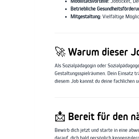
Mobilitätsvorteile:
Jobticket, De
Betriebliche Gesundheitsförderu
Mitgestaltung:
Vielfältige Mögli
🚀
Warum dieser Job
Als Sozialpädagogin oder Sozialpädagog
Gestaltungsspielräumen. Dein Einsatz trä
diesem Job kannst du deine fachlichen u
📩
Bereit für den n
Bewirb dich jetzt und starte in eine abw
darauf, dich bald persönlich kennenzuler