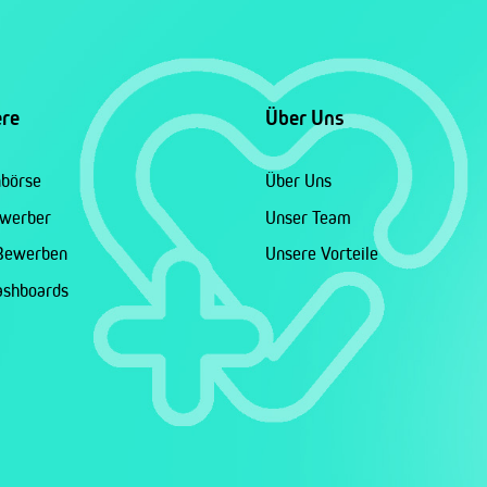
ere
Über Uns
nbörse
Über Uns
ewerber
Unser Team
 Bewerben
Unsere Vorteile
ashboards