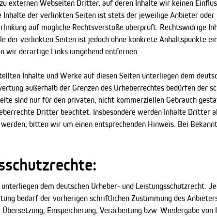
zu externen Webseiten Dritter, auf deren Inhalte wir keinen Einfl
nhalte der verlinkten Seiten ist stets der jeweilige Anbieter oder
rlinkung auf mögliche Rechtsverstöße überprüft. Rechtswidrige In
le der verlinkten Seiten ist jedoch ohne konkrete Anhaltspunkte ei
 wir derartige Links umgehend entfernen.
tellten Inhalte und Werke auf diesen Seiten unterliegen dem deutsc
wertung außerhalb der Grenzen des Urheberrechtes bedürfen der sc
ite sind nur für den privaten, nicht kommerziellen Gebrauch gestatt
berrechte Dritter beachtet. Insbesondere werden Inhalte Dritter a
 werden, bitten wir um einen entsprechenden Hinweis. Bei Bekan
sschutzrechte:
te unterliegen dem deutschen Urheber- und Leistungsschutzrecht. 
ung bedarf der vorherigen schriftlichen Zustimmung des Anbieters 
g, Übersetzung, Einspeicherung, Verarbeitung bzw. Wiedergabe von 