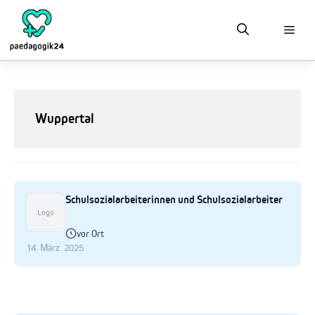
Zum
Inhalt
springen
Wuppertal
Schulsozialarbeiterinnen und Schulsozialarbeiter
Logo
vor Ort
14. März. 2025