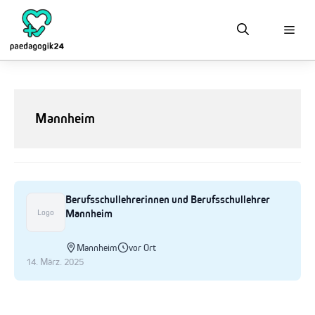
Zum
Inhalt
springen
Mannheim
Berufsschullehrerinnen und Berufsschullehrer
Mannheim
Logo
Mannheim
vor Ort
14. März. 2025