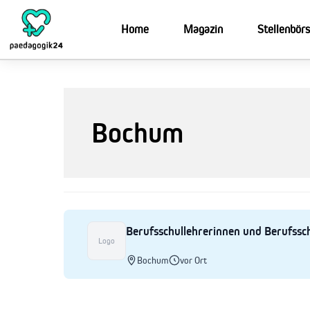
Zum
Inhalt
Home
Magazin
Stellenbör
springen
Bochum
Berufsschullehrerinnen und Berufssc
Logo
Bochum
vor Ort