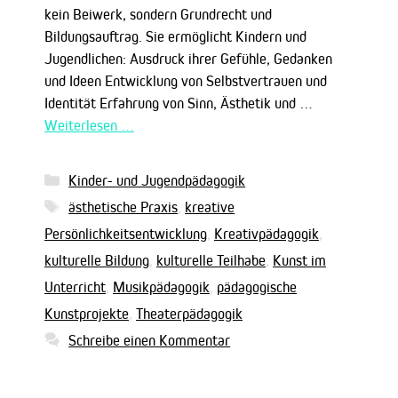
kein Beiwerk, sondern Grundrecht und
Bildungsauftrag. Sie ermöglicht Kindern und
Jugendlichen: Ausdruck ihrer Gefühle, Gedanken
und Ideen Entwicklung von Selbstvertrauen und
Identität Erfahrung von Sinn, Ästhetik und …
Weiterlesen …
Kategorien
Kinder- und Jugendpädagogik
Schlagwörter
ästhetische Praxis
,
kreative
Persönlichkeitsentwicklung
,
Kreativpädagogik
,
kulturelle Bildung
,
kulturelle Teilhabe
,
Kunst im
Unterricht
,
Musikpädagogik
,
pädagogische
Kunstprojekte
,
Theaterpädagogik
Schreibe einen Kommentar