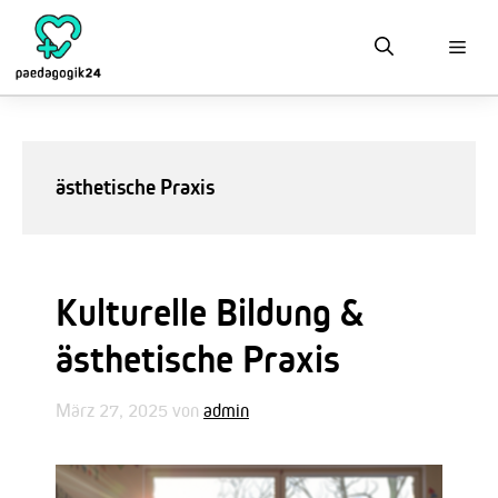
Zum
Inhalt
springen
ästhetische Praxis
Kulturelle Bildung &
ästhetische Praxis
März 27, 2025
von
admin