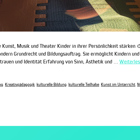
e Kunst, Musik und Theater Kinder in ihrer Persönlichkeit stärken 
sondern Grundrecht und Bildungsauftrag. Sie ermöglicht Kindern und
trauen und Identität Erfahrung von Sinn, Ästhetik und …
Weiterle
ng
,
Kreativpädagogik
,
kulturelle Bildung
,
kulturelle Teilhabe
,
Kunst im Unterricht
,
M