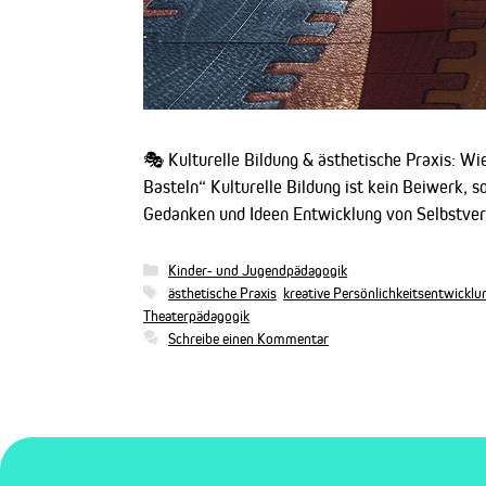
🎭 Kulturelle Bildung & ästhetische Praxis: Wi
Basteln“ Kulturelle Bildung ist kein Beiwerk, 
Gedanken und Ideen Entwicklung von Selbstver
Kategorien
Kinder- und Jugendpädagogik
Schlagwörter
ästhetische Praxis
,
kreative Persönlichkeitsentwicklu
Theaterpädagogik
Schreibe einen Kommentar