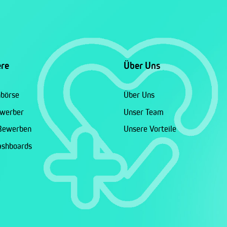
ere
Über Uns
nbörse
Über Uns
ewerber
Unser Team
 Bewerben
Unsere Vorteile
ashboards