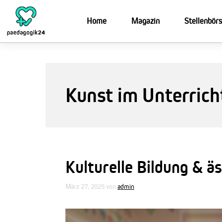
Zum
Inhalt
Home
Magazin
Stellenbör
springen
Kunst im Unterrich
Kulturelle Bildung & ä
März 27, 2025
von
admin