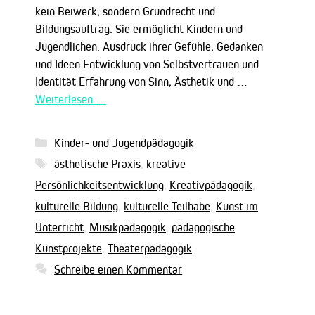
kein Beiwerk, sondern Grundrecht und
Bildungsauftrag. Sie ermöglicht Kindern und
Jugendlichen: Ausdruck ihrer Gefühle, Gedanken
und Ideen Entwicklung von Selbstvertrauen und
Identität Erfahrung von Sinn, Ästhetik und …
Weiterlesen …
Kategorien
Kinder- und Jugendpädagogik
Schlagwörter
ästhetische Praxis
,
kreative
Persönlichkeitsentwicklung
,
Kreativpädagogik
,
kulturelle Bildung
,
kulturelle Teilhabe
,
Kunst im
Unterricht
,
Musikpädagogik
,
pädagogische
Kunstprojekte
,
Theaterpädagogik
Schreibe einen Kommentar