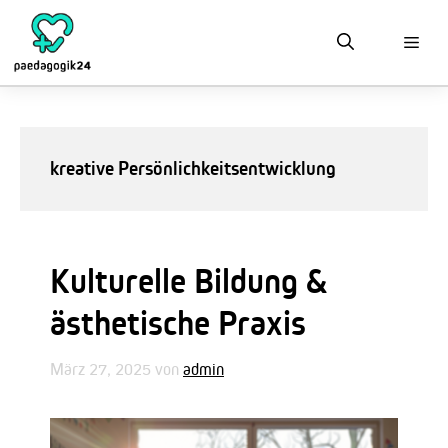
Zum
Inhalt
springen
kreative Persönlichkeitsentwicklung
Kulturelle Bildung &
ästhetische Praxis
März 27, 2025
von
admin