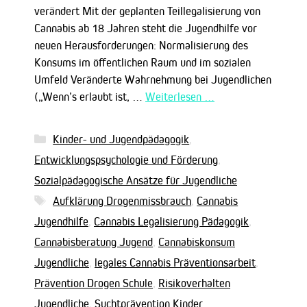
verändert Mit der geplanten Teillegalisierung von
Cannabis ab 18 Jahren steht die Jugendhilfe vor
neuen Herausforderungen: Normalisierung des
Konsums im öffentlichen Raum und im sozialen
Umfeld Veränderte Wahrnehmung bei Jugendlichen
(„Wenn’s erlaubt ist, …
Weiterlesen …
Kategorien
Kinder- und Jugendpädagogik
,
Entwicklungspsychologie und Förderung
,
Sozialpädagogische Ansätze für Jugendliche
Schlagwörter
Aufklärung Drogenmissbrauch
,
Cannabis
Jugendhilfe
,
Cannabis Legalisierung Pädagogik
,
Cannabisberatung Jugend
,
Cannabiskonsum
Jugendliche
,
legales Cannabis Präventionsarbeit
,
Prävention Drogen Schule
,
Risikoverhalten
Jugendliche
,
Suchtprävention Kinder