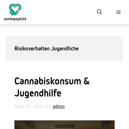
Zum
Inhalt
springen
Risikoverhalten Jugendliche
Cannabiskonsum &
Jugendhilfe
März 27, 2025
von
admin