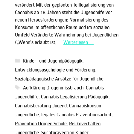
verändert Mit der geplanten Teillegalisierung von
Cannabis ab 18 Jahren steht die Jugendhilfe vor
neuen Herausforderungen: Normalisierung des
Konsums im öffentlichen Raum und im sozialen
Umfeld Veränderte Wahrnehmung bei Jugendlichen
(„Wenn’s erlaubt ist, …
Weiterlesen …
Kategorien
Kinder- und Jugendpädagogik
,
Entwicklungspsychologie und Förderung
,
Sozialpädagogische Ansätze für Jugendliche
Schlagwörter
Aufklärung Drogenmissbrauch
,
Cannabis
Jugendhilfe
,
Cannabis Legalisierung Pädagogik
,
Cannabisberatung Jugend
,
Cannabiskonsum
Jugendliche
,
legales Cannabis Präventionsarbeit
,
Prävention Drogen Schule
,
Risikoverhalten
Jugendliche
,
Suchtprävention Kinder