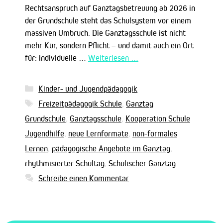
Rechtsanspruch auf Ganztagsbetreuung ab 2026 in
der Grundschule steht das Schulsystem vor einem
massiven Umbruch. Die Ganztagsschule ist nicht
mehr Kür, sondern Pflicht – und damit auch ein Ort
für: individuelle …
Weiterlesen …
Kategorien
Kinder- und Jugendpädagogik
Schlagwörter
Freizeitpädagogik Schule
,
Ganztag
Grundschule
,
Ganztagsschule
,
Kooperation Schule
Jugendhilfe
,
neue Lernformate
,
non-formales
Lernen
,
pädagogische Angebote im Ganztag
,
rhythmisierter Schultag
,
Schulischer Ganztag
Schreibe einen Kommentar