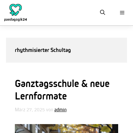
Zum
Inhalt
springen
rhythmisierter Schultag
Ganztagsschule & neue
Lernformate
März 27, 2025
von
admin