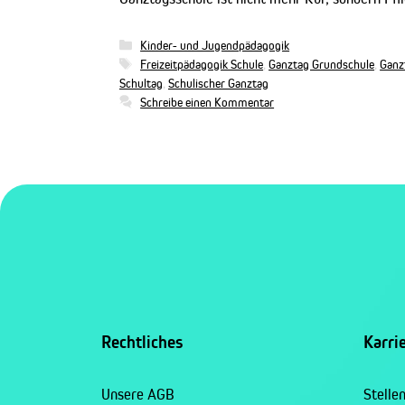
Kategorien
Kinder- und Jugendpädagogik
Schlagwörter
Freizeitpädagogik Schule
,
Ganztag Grundschule
,
Ganz
Schultag
,
Schulischer Ganztag
Schreibe einen Kommentar
Rechtliches
Karri
Unsere AGB
Stelle