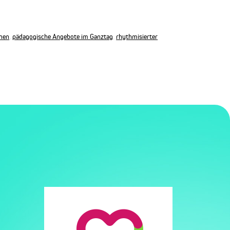
nen
,
pädagogische Angebote im Ganztag
,
rhythmisierter