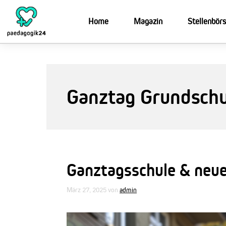
Zum
Inhalt
Home
Magazin
Stellenbör
springen
Ganztag Grundschu
Ganztagsschule & neu
März 27, 2025
von
admin