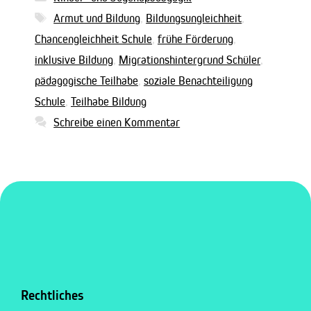
Schlagwörter
Armut und Bildung
,
Bildungsungleichheit
,
Chancengleichheit Schule
,
frühe Förderung
,
inklusive Bildung
,
Migrationshintergrund Schüler
,
pädagogische Teilhabe
,
soziale Benachteiligung
Schule
,
Teilhabe Bildung
Schreibe einen Kommentar
Rechtliches