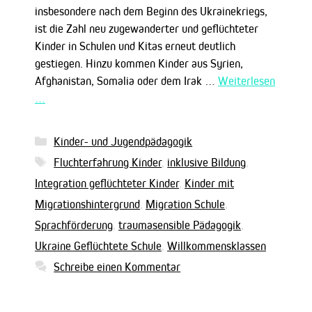
insbesondere nach dem Beginn des Ukrainekriegs,
ist die Zahl neu zugewanderter und geflüchteter
Kinder in Schulen und Kitas erneut deutlich
gestiegen. Hinzu kommen Kinder aus Syrien,
Afghanistan, Somalia oder dem Irak …
Weiterlesen
…
Kategorien
Kinder- und Jugendpädagogik
Schlagwörter
Fluchterfahrung Kinder
,
inklusive Bildung
,
Integration geflüchteter Kinder
,
Kinder mit
Migrationshintergrund
,
Migration Schule
,
Sprachförderung
,
traumasensible Pädagogik
,
Ukraine Geflüchtete Schule
,
Willkommensklassen
Schreibe einen Kommentar