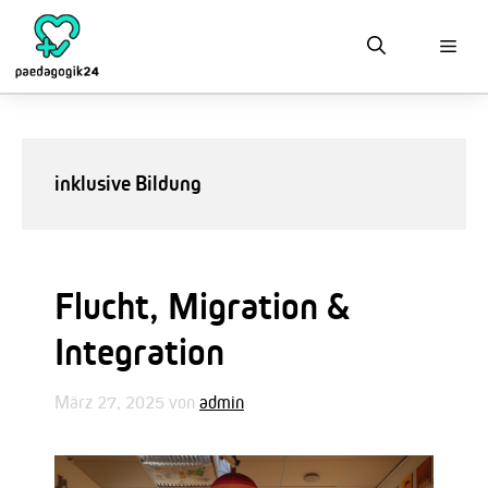
Zum
Inhalt
springen
inklusive Bildung
Flucht, Migration &
Integration
März 27, 2025
von
admin