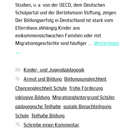
Studien, u. a. von der OECD, dem Deutschen
Schulportal und der Bertelsmann Stiftung, zeigen:
Der Bildungserfolg in Deutschland ist stark vom
Elternhaus abhängig Kinder aus
einkommensschwachen Familien oder mit
Migrationsgeschichte sind häufiger …
Weiterlesen
…
Kategorien
Kinder- und Jugendpädagogik
Schlagwörter
Armut und Bildung
,
Bildungsungleichheit
,
Chancengleichheit Schule
,
frühe Förderung
,
inklusive Bildung
,
Migrationshintergrund Schüler
,
pädagogische Teilhabe
,
soziale Benachteiligung
Schule
,
Teilhabe Bildung
Schreibe einen Kommentar