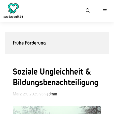
Zum
Inhalt
springen
frühe Förderung
Soziale Ungleichheit &
Bildungsbenachteiligung
März 27, 2025
von
admin