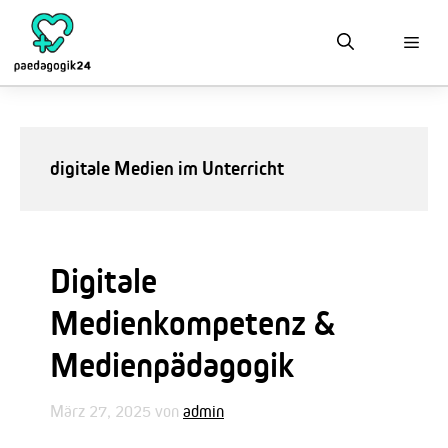
Zum
Inhalt
springen
digitale Medien im Unterricht
Digitale
Medienkompetenz &
Medienpädagogik
März 27, 2025
von
admin