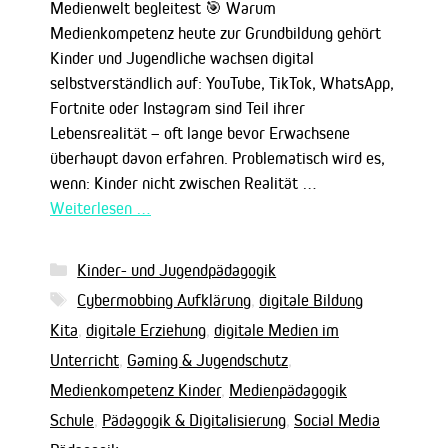
Medienwelt begleitest 🎯 Warum
Medienkompetenz heute zur Grundbildung gehört
Kinder und Jugendliche wachsen digital
selbstverständlich auf: YouTube, TikTok, WhatsApp,
Fortnite oder Instagram sind Teil ihrer
Lebensrealität – oft lange bevor Erwachsene
überhaupt davon erfahren. Problematisch wird es,
wenn: Kinder nicht zwischen Realität …
Weiterlesen …
Kategorien
Kinder- und Jugendpädagogik
Schlagwörter
Cybermobbing Aufklärung
,
digitale Bildung
Kita
,
digitale Erziehung
,
digitale Medien im
Unterricht
,
Gaming & Jugendschutz
,
Medienkompetenz Kinder
,
Medienpädagogik
Schule
,
Pädagogik & Digitalisierung
,
Social Media