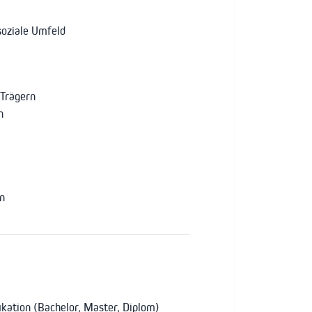
soziale Umfeld
 Trägern
n
n
ikation (Bachelor, Master, Diplom)