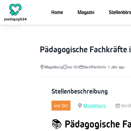
Zum
Inhalt
Home
Magazin
Stellenbör
springen
Pädagogische Fachkräfte 
Magdeburg
vor Ort
Veröffentlicht: 1 Jahr ago
Stellenbeschreibung
vor Ort
Magdeburg
Veröf
📚 Pädagogische Fa