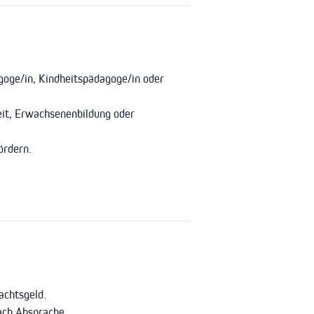
goge/in, Kindheitspädagoge/in oder
eit, Erwachsenenbildung oder
ördern.
achtsgeld.
nach Absprache.