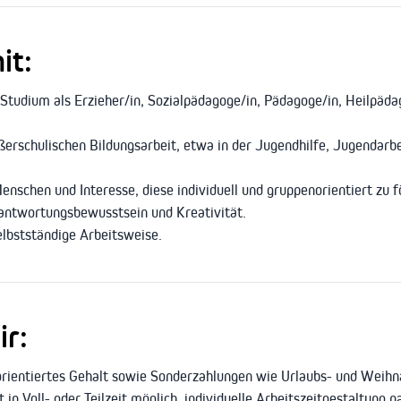
it:
Studium als Erzieher/in, Sozialpädagoge/in, Pädagoge/in, Heilpäda
ßerschulischen Bildungsarbeit, etwa in der Jugendhilfe, Jugendarb
schen und Interesse, diese individuell und gruppenorientiert zu f
antwortungsbewusstsein und Kreativität.
selbstständige Arbeitsweise.
ir:
rientiertes Gehalt sowie Sonderzahlungen wie Urlaubs- und Weihn
t in Voll- oder Teilzeit möglich, individuelle Arbeitszeitgestaltung 