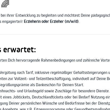
 🌈
ie bei ihrer Entwicklung zu begleiten und möchtest Deine pädagogis
s engagierte/r
Erzieherin oder Erzieher (m/w/d)
.
s erwartet:
arten Dich hervorragende Rahmenbedingungen und zahlreiche Vortei
Vergütung nach Tarif, inklusive regelmäßiger Gehaltssteigerungen 
ten zur Vollzeit- und Teilzeitbeschäftigung, individuell auf Deine
egrüßungsprämie als Dankeschön für Deinen Start.
hnachts- und Urlaubsgeld sowie Zuschläge für besondere Dienste.
t eines Jobtickets, Deutschlandtickets oder bei Bedarf Nutzung ei
gung Deiner persönlichen Wünsche und Bedürfnisse bei der Dienstp
ge Angebote, wie z.B. Fitnessprogramme oder Gesundheitsmaßnah