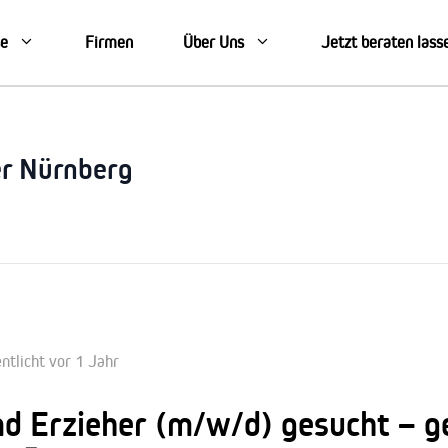
se
Firmen
Über Uns
Jetzt beraten lass
er Nürnberg
ntlicht vor 1 Jahr
nd Erzieher (m/w/d) gesucht – g