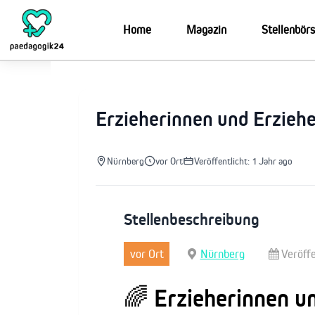
Zum
Inhalt
Home
Magazin
Stellenbör
springen
Erzieherinnen und Erzieh
Nürnberg
vor Ort
Veröffentlicht: 1 Jahr ago
Stellenbeschreibung
vor Ort
Nürnberg
Veröffe
🌈 Erzieherinnen u