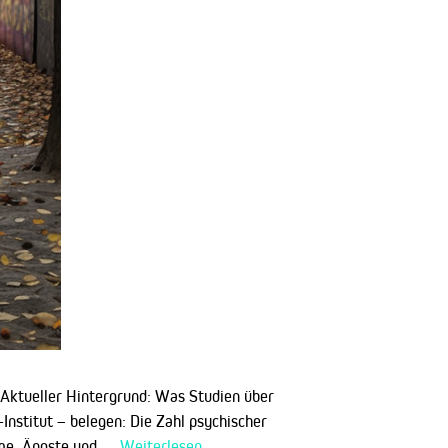
 Aktueller Hintergrund: Was Studien über
nstitut – belegen: Die Zahl psychischer
tome, Ängste und …
Weiterlesen …