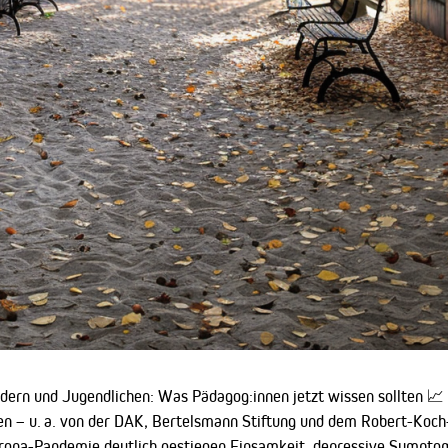
dern und Jugendlichen: Was Pädagog:innen jetzt wissen sollten 📈
en – u. a. von der DAK, Bertelsmann Stiftung und dem Robert-Koch-I
r Corona-Pandemie deutlich gestiegen Einsamkeit, depressive Symp