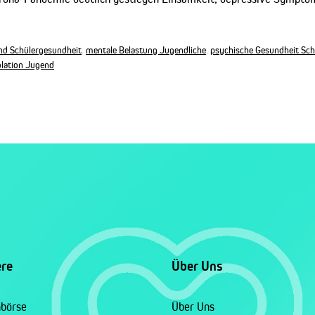
nd Schülergesundheit
,
mentale Belastung Jugendliche
,
psychische Gesundheit Sch
solation Jugend
ere
Über Uns
nbörse
Über Uns