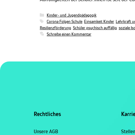
Kategorien
Kinder- und Jugendpädagogik
Schlagwörter
Corona Folgen Schule
,
Einsamkeit Kinder
,
Lehrkraft u
Resilienzförderung
,
Schüler psychisch auffällig
,
soziale I
Schreibe einen Kommentar
Rechtliches
Karri
Unsere AGB
Stelle