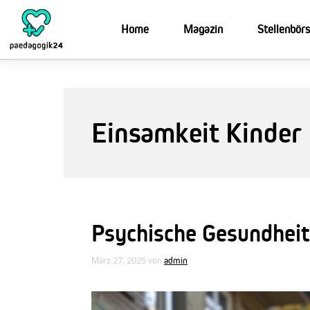
Zum
Inhalt
Home
Magazin
Stellenbör
springen
Einsamkeit Kinder
Psychische Gesundheit
März 27, 2025
von
admin