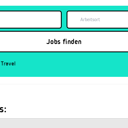
Travel
s: