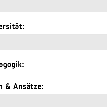
ersität:
agogik:
n & Ansätze: