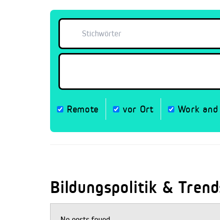
Remote
vor Ort
Work and 
Bildungspolitik & Trend
No posts found