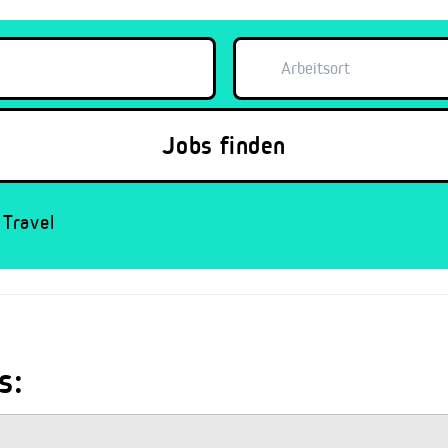
Travel
s: