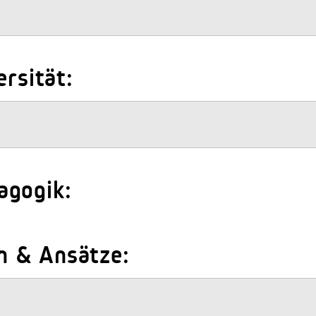
ersität:
agogik:
n & Ansätze: