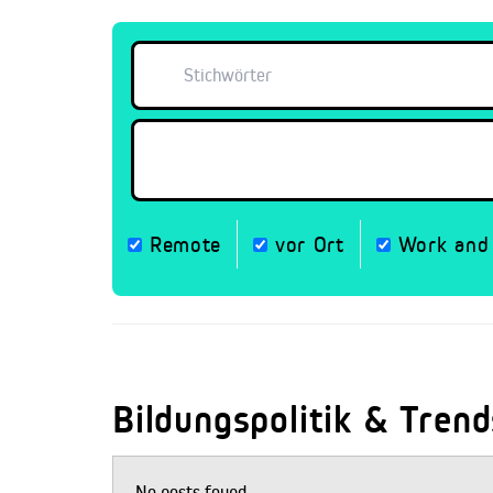
Remote
vor Ort
Work and 
Bildungspolitik & Trend
No posts found