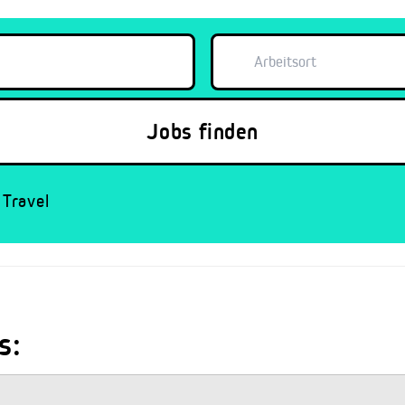
Travel
s: