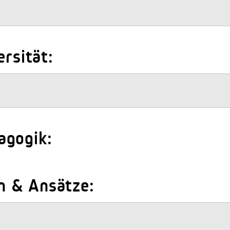
ersität:
agogik:
n & Ansätze: