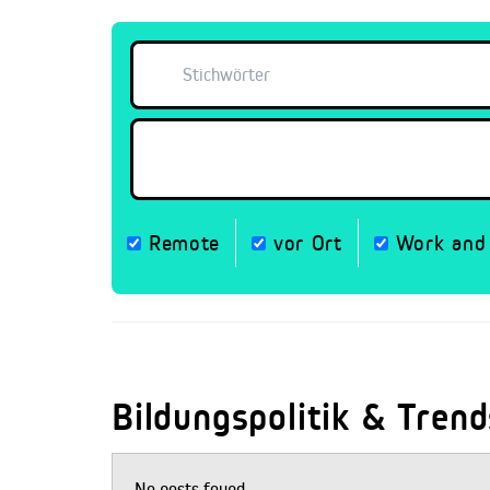
Remote
vor Ort
Work and 
Bildungspolitik & Trend
No posts found