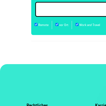
Remote
vor Ort
Work and Travel
Rechtliches
Karri