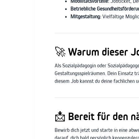
Mobilitätsvorteile:
Jobticket, De
Betriebliche Gesundheitsförderu
Mitgestaltung:
Vielfältige Mögli
🚀
Warum dieser Job
Als Sozialpädagogin oder Sozialpädagog
Gestaltungsspielräumen. Dein Einsatz trä
diesem Job kannst du deine fachlichen u
📩
Bereit für den n
Bewirb dich jetzt und starte in eine abw
darauf, dich bald persönlich kennenzuler