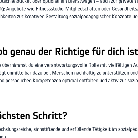
utschlandticket oder optional ein Dienstwagen – auch zur privaten
ng:
Angebote wie Fitnessstudio-Mitgliedschaften oder Gesundheits
chkeiten zur kreativen Gestaltung sozialpädagogischer Konzepte un
 genau der Richtige für dich ist
e übernimmst du eine verantwortungsvolle Rolle mit vielfältigen 
gt unmittelbar dazu bei, Menschen nachhaltig zu unterstützen und 
nd persönlichen Kompetenzen optimal entfalten und aktiv zur sozi
ächsten Schritt?
echslungsreiche, sinnstiftende und erfüllende Tätigkeit im sozialpä
nen.