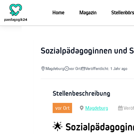
Zum
Inhalt
Home
Magazin
Stellenbör
springen
Sozialpädagoginnen und 
Magdeburg
vor Ort
Veröffentlicht: 1 Jahr ago
Stellenbeschreibung
vor Ort
Magdeburg
Veröf
🌟 Sozialpädagogi