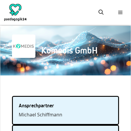
Zum
Inhalt
springen
Komedis GmbH
Ansprechpartner
Michael Schiffmann